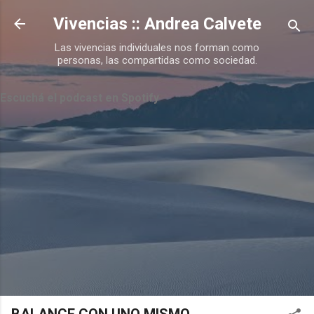
Ir al contenido principal
Vivencias :: Andrea Calvete
Las vivencias individuales nos forman como
personas, las compartidas como sociedad.
Escuchá el podcast en Spotify