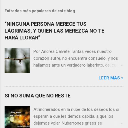
Entradas más populares de este blog
“NINGUNA PERSONA MERECE TUS
LÁGRIMAS, Y QUIEN LAS MEREZCA NO TE
HARÁ LLORAR”
Por Andrea Calvete Tantas veces nuestro
corazón sufre, no encuentra consuelo, y nos
hallamos ante un verdadero laberinto, del cual
nos es prácticamente imposible salir. Donde las
LEER MAS »
razones pierden el sentido, y las respuestas se
alejan tan distantes que no alcanzamos a
distinguirlas. ¿Es qué a caso alguien merece
SI NO SUMA QUE NO RESTE
nuestras lágrimas?, quizás quien esté
sufriendo por un desencanto o desilusión
Atrincherados en la nube de los deseos los sí
conteste rápidamente que sí a esta pregunta.
esperan a que les demos cabida, a que los
Por otra parte, si nos ponemos a pensar en
dejemos volar. Nubarrones grises se
algún momento de la vida todos hemos sufrido