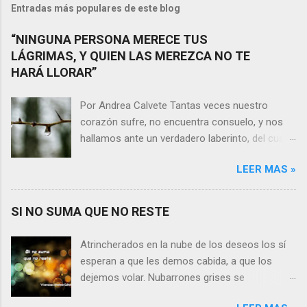
Entradas más populares de este blog
“NINGUNA PERSONA MERECE TUS
LÁGRIMAS, Y QUIEN LAS MEREZCA NO TE
HARÁ LLORAR”
Por Andrea Calvete Tantas veces nuestro
corazón sufre, no encuentra consuelo, y nos
hallamos ante un verdadero laberinto, del cual
nos es prácticamente imposible salir. Donde las
LEER MAS »
razones pierden el sentido, y las respuestas se
alejan tan distantes que no alcanzamos a
distinguirlas. ¿Es qué a caso alguien merece
SI NO SUMA QUE NO RESTE
nuestras lágrimas?, quizás quien esté
sufriendo por un desencanto o desilusión
Atrincherados en la nube de los deseos los sí
conteste rápidamente que sí a esta pregunta.
esperan a que les demos cabida, a que los
Por otra parte, si nos ponemos a pensar en
dejemos volar. Nubarrones grises se
algún momento de la vida todos hemos sufrido
interponen, los aprisionan, por temor,
por causa de una persona. Entonces ¿cómo