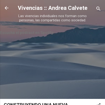
Ir al contenido principal
Vivencias :: Andrea Calvete
Las vivencias individuales nos forman como
personas, las compartidas como sociedad.
Escuchá el podcast en Spotify