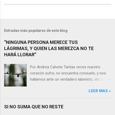
Entradas más populares de este blog
“NINGUNA PERSONA MERECE TUS
LÁGRIMAS, Y QUIEN LAS MEREZCA NO TE
HARÁ LLORAR”
Por Andrea Calvete Tantas veces nuestro
corazón sufre, no encuentra consuelo, y nos
hallamos ante un verdadero laberinto, del cual
nos es prácticamente imposible salir. Donde las
LEER MAS »
razones pierden el sentido, y las respuestas se
alejan tan distantes que no alcanzamos a
distinguirlas. ¿Es qué a caso alguien merece
SI NO SUMA QUE NO RESTE
nuestras lágrimas?, quizás quien esté