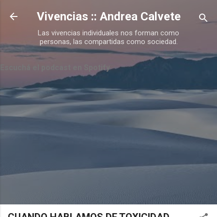
Ir al contenido principal
Vivencias :: Andrea Calvete
Las vivencias individuales nos forman como
personas, las compartidas como sociedad.
Escuchá el podcast en Spotify