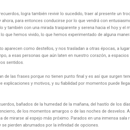
recuerdos, logra también revivir lo sucedido, traer al presente un tro
 y ahora, para entonces conducirse por lo que vendrá con entusiasmo
do y también con una mirada trasparente y serena hacia el hoy y el 
 lo que hemos vivido, lo que hemos experimentado de alguna maner
o aparecen como destellos, y nos trasladan a otras épocas, a luga
mpo, a esas personas que aún laten en nuestro corazón, a espacios
ros sentidos.
n de las frases porque no tienen punto final y es así que surgen ten
tre explicaciones y motivos, y su fiabilidad por momentos puede llega
uerdos, bañados de la humedad de la mañana, del hastío de los días 
encierro, de los momentos amargos o de las noches de desvelos. A
 de mirarse al espejo más próximo. Parados en una inmensa sala r
 se pierden abrumados por la infinidad de opciones.