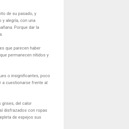
cito de su pasado, y
 y alegría, con una
mañana. Porque dar la
a.
res que parecen haber
 que permanecen nítidos y
ues o insignificantes, poco
r a cuestionarse frente al
grises, del calor
sí disfrazados con ropas
epleta de espejos sus