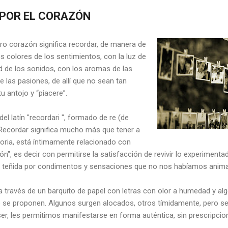
 POR EL CORAZÓN
ro corazón significa recordar, de manera de
s colores de los sentimientos, con la luz de
dad de los sonidos, con los aromas de las
e las pasiones, de allí que no sean tan
tu antojo y “piacere”.
del latín "recordari ", formado de re (de
 Recordar significa mucho más que tener a
oria, está íntimamente relacionado con
zón", es decir con permitirse la satisfacción de revivir lo experimen
s teñida por condimentos y sensaciones que no nos habíamos anima
a través de un barquito de papel con letras con olor a humedad y al
e se proponen. Algunos surgen alocados, otros tímidamente, pero se
r, les permitimos manifestarse en forma auténtica, sin prescripcion