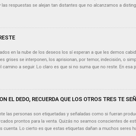
y las respuestas se alejan tan distantes que no alcanzamos a disting
erece nuestras lágrimas?, quizás quien esté sufriendo por un desen
rápidamente que sí a esta pregunta. Por otra parte, si nos ponemos
de la vida todos hemos sufrido por causa de una persona. Entonce
xionamos sobre la frase de Gabriel García Márquez que dice que “ni
RESTE
 y quien las merezca no te hará llorar”, tal vez comprendamos que q
o nos hará llorar, por el contrario intentará hacernos sonreír y vibrar.
ados en la nube de los deseos los sí esperan a que les demos cabida
es posible que su mirada nos realce, pues los ojos del amor tienen e
s grises se interponen, los aprisionan, por temor, indecisión, o si
el camino a seguir. Lo claro es que si no suma que no reste. En esa pu
ida conceptos y personas que en realidad no tienen demasiada cabid
nos si agregan algo , si aportan de alguna forma a nuestro día a día
os quinten tiempo o energía, elementos que en la medida que pasa l
y necesarios. Evidentemente, de lo malo, de lo difícil es donde má
N EL DEDO, RECUERDA QUE LOS OTROS TRES TE SEÑ
trices nos fortalecemos, y resurgimos como el Ave Fénix. Sin embar
echar cada instante, cada día en el que tenemos un sinfín de oport
nte las personas son etiquetadas y señaladas como si fueran produ
hacer que cada momento sea irrepetible y mágico. Quizás aquí radique l
cados prontos para la venta. Quizás no seamos conscientes de es
os cuenta. Lo cierto es que estas etiquetas dañan a muchos seres h
ación. Por lo tanto, no tenemos ningún derecho a hacerlo. Sin emba