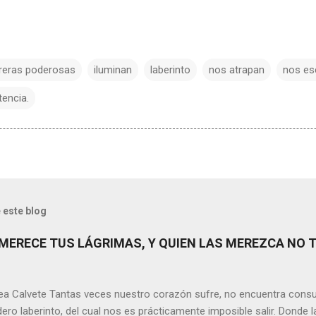
reras poderosas
iluminan
laberinto
nos atrapan
nos es
tencia.
 este blog
MERECE TUS LÁGRIMAS, Y QUIEN LAS MEREZCA NO 
ea Calvete Tantas veces nuestro corazón sufre, no encuentra consu
ero laberinto, del cual nos es prácticamente imposible salir. Donde l