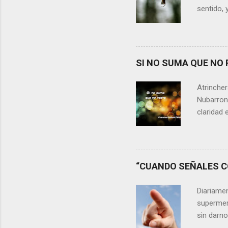
sentido, 
alguien m
conteste 
momento 
Si refle
SI NO SUMA QUE NO 
lágrimas,
aprecia n
Atrincher
somos, y 
Nubarrone
claridad 
nuestra v
preguntar
que no n
escasos 
“CUANDO SEÑALES CO
las cica
desaprov
Diariame
elegir y 
supermer
sin darn
discrimin