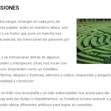
ASIONES
stra sangre, emergen en cada poro de
stras pupilas, arden en nuestros labios, son
s y un motor que pone en marcha esa
 avanzar, así transcurren las pasiones por
n y se enmascaran detrás de algunos
unden y enloquecen, otras nos tocan con
 nos sorprenden como un torbellino
llantos, alegrías y tristezas, silencios y ruidos, respuestas y pregun
fundidad y convicción.
 un brillo nos acompaña y un halo indescriptible nos acuna para dar 
oja ante las dudas o impedimentos, su fortaleza la hace avanzar a pe
ele utilizar diferentes artificios para lograr su cometido.