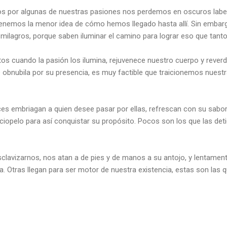
 por algunas de nuestras pasiones nos perdemos en oscuros laberi
nemos la menor idea de cómo hemos llegado hasta allí. Sin embar
 milagros, porque saben iluminar el camino para lograr eso que t
os cuando la pasión los ilumina, rejuvenece nuestro cuerpo y rever
 obnubila por su presencia, es muy factible que traicionemos nuest
lces embriagan a quien desee pasar por ellas, refrescan con su sabo
iopelo para así conquistar su propósito. Pocos son los que las deti
clavizarnos, nos atan a de pies y de manos a su antojo, y lentament
. Otras llegan para ser motor de nuestra existencia, estas son las