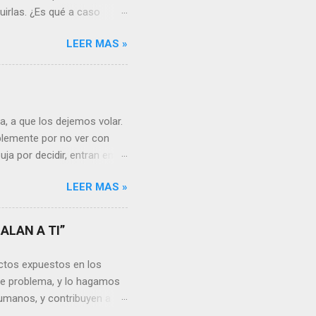
uirlas. ¿Es qué a caso
canto o desilusión
LEER MAS »
 a pensar en algún
s ¿cómo encarar el dolor?
nguna persona merece tus
uien realmente nos quiere o
 Nos valorará tal cual
, a que los dejemos volar.
sa virtud de embellecer...
mplemente por no ver con
ja por decidir, entran en
a, sería atinado
LEER MAS »
, y lo más importante es
a vida se hacen más
s aprendemos, porque desde
ALAN A TI”
go, está en cada uno no
unidades para sumar, para
ctos expuestos en los
a mayor dificultad, por...
te problema, y lo hagamos
umanos, y contribuyen a la
rgo, es un problema que