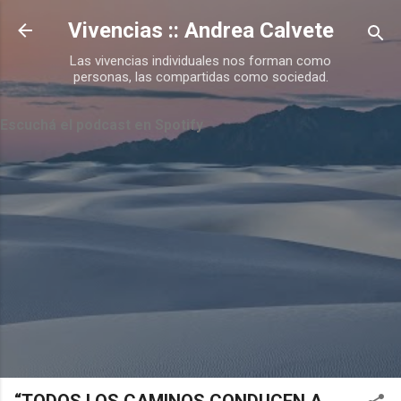
Ir al contenido principal
Vivencias :: Andrea Calvete
Las vivencias individuales nos forman como
personas, las compartidas como sociedad.
Escuchá el podcast en Spotify