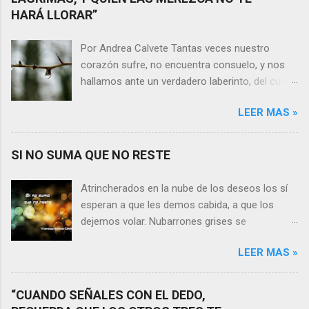
HARÁ LLORAR”
Por Andrea Calvete Tantas veces nuestro
corazón sufre, no encuentra consuelo, y nos
hallamos ante un verdadero laberinto, del cual
nos es prácticamente imposible salir. Donde las
LEER MAS »
razones pierden el sentido, y las respuestas se
alejan tan distantes que no alcanzamos a
distinguirlas. ¿Es qué a caso alguien merece
SI NO SUMA QUE NO RESTE
nuestras lágrimas?, quizás quien esté
sufriendo por un desencanto o desilusión
Atrincherados en la nube de los deseos los sí
conteste rápidamente que sí a esta pregunta.
esperan a que les demos cabida, a que los
Por otra parte, si nos ponemos a pensar en
dejemos volar. Nubarrones grises se
algún momento de la vida todos hemos sufrido
interponen, los aprisionan, por temor,
por causa de una persona. Entonces ¿cómo
LEER MAS »
indecisión, o simplemente por no ver con
encarar el dolor? Si reflexionamos sobre la
claridad el camino a seguir. Lo claro es que si
frase de Gabriel García Márquez que dice que
no suma que no reste. En esa puja por decidir,
“CUANDO SEÑALES CON EL DEDO,
“ninguna persona merece tus lágrimas, y quien
entran en nuestra vida conceptos y personas