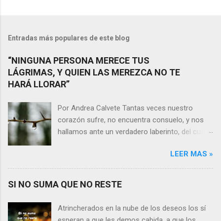
Entradas más populares de este blog
“NINGUNA PERSONA MERECE TUS
LÁGRIMAS, Y QUIEN LAS MEREZCA NO TE
HARÁ LLORAR”
Por Andrea Calvete Tantas veces nuestro
corazón sufre, no encuentra consuelo, y nos
hallamos ante un verdadero laberinto, del cual
nos es prácticamente imposible salir. Donde las
LEER MAS »
razones pierden el sentido, y las respuestas se
alejan tan distantes que no alcanzamos a
distinguirlas. ¿Es qué a caso alguien merece
SI NO SUMA QUE NO RESTE
nuestras lágrimas?, quizás quien esté
sufriendo por un desencanto o desilusión
Atrincherados en la nube de los deseos los sí
conteste rápidamente que sí a esta pregunta.
esperan a que les demos cabida, a que los