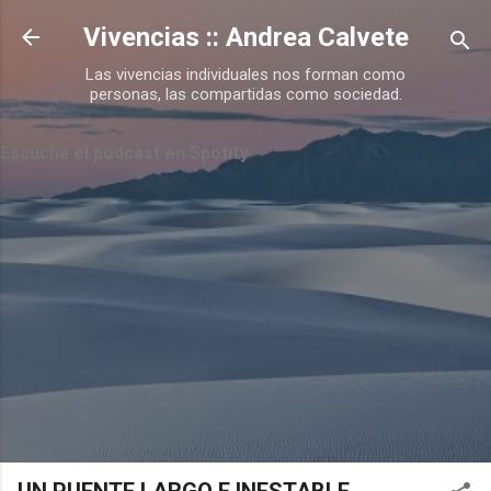
Ir al contenido principal
Vivencias :: Andrea Calvete
Las vivencias individuales nos forman como
personas, las compartidas como sociedad.
Escuchá el podcast en Spotify