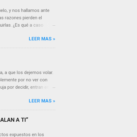
elo, y nos hallamos ante
as razones pierden el
uirlas. ¿Es qué a caso
canto o desilusión
LEER MAS »
 a pensar en algún
s ¿cómo encarar el dolor?
nguna persona merece tus
uien realmente nos quiere o
 Nos valorará tal cual
, a que los dejemos volar.
sa virtud de embellecer...
mplemente por no ver con
ja por decidir, entran en
a, sería atinado
LEER MAS »
, y lo más importante es
a vida se hacen más
s aprendemos, porque desde
ALAN A TI”
go, está en cada uno no
unidades para sumar, para
ctos expuestos en los