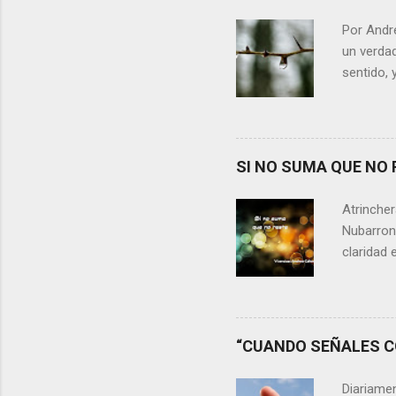
Por Andr
un verdad
sentido, 
alguien m
conteste 
momento 
Si refle
SI NO SUMA QUE NO 
lágrimas,
aprecia n
Atrincher
somos, y 
Nubarrone
claridad 
nuestra v
preguntar
que no n
escasos 
“CUANDO SEÑALES CO
las cica
desaprov
Diariame