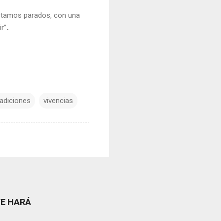
estamos parados, con una
.
ir”
radiciones
vivencias
TE HARÁ