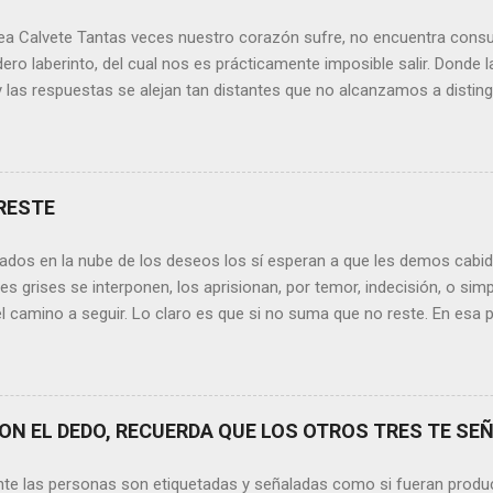
ea Calvete Tantas veces nuestro corazón sufre, no encuentra consu
ero laberinto, del cual nos es prácticamente imposible salir. Donde l
y las respuestas se alejan tan distantes que no alcanzamos a disting
erece nuestras lágrimas?, quizás quien esté sufriendo por un desen
rápidamente que sí a esta pregunta. Por otra parte, si nos ponemos
de la vida todos hemos sufrido por causa de una persona. Entonce
xionamos sobre la frase de Gabriel García Márquez que dice que “ni
RESTE
 y quien las merezca no te hará llorar”, tal vez comprendamos que q
o nos hará llorar, por el contrario intentará hacernos sonreír y vibrar.
ados en la nube de los deseos los sí esperan a que les demos cabida
es posible que su mirada nos realce, pues los ojos del amor tienen e
s grises se interponen, los aprisionan, por temor, indecisión, o si
el camino a seguir. Lo claro es que si no suma que no reste. En esa pu
ida conceptos y personas que en realidad no tienen demasiada cabid
nos si agregan algo , si aportan de alguna forma a nuestro día a día
os quinten tiempo o energía, elementos que en la medida que pasa l
y necesarios. Evidentemente, de lo malo, de lo difícil es donde má
N EL DEDO, RECUERDA QUE LOS OTROS TRES TE SEÑ
trices nos fortalecemos, y resurgimos como el Ave Fénix. Sin embar
echar cada instante, cada día en el que tenemos un sinfín de oport
nte las personas son etiquetadas y señaladas como si fueran produ