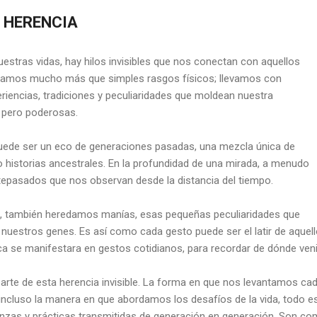
A HERENCIA
nuestras vidas, hay hilos invisibles que nos conectan con aquellos
damos mucho más que simples rasgos físicos; llevamos con
riencias, tradiciones y peculiaridades que moldean nuestra
s pero poderosas.
puede ser un eco de generaciones pasadas, una mezcla única de
 historias ancestrales. En la profundidad de una mirada, a menudo
ntepasados que nos observan desde la distancia del tiempo.
le, también heredamos manías, esas pequeñas peculiaridades que
 nuestros genes. Es así como cada gesto puede ser el latir de aquel
ca se manifestara en gestos cotidianos, para recordar de dónde ve
arte de esta herencia invisible. La forma en que nos levantamos cad
incluso la manera en que abordamos los desafíos de la vida, todo e
anzas y prácticas transmitidas de generación en generación. Son c