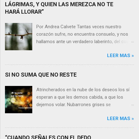
LÁGRIMAS, Y QUIEN LAS MEREZCA NO TE
HARÁ LLORAR”
Por Andrea Calvete Tantas veces nuestro
corazón sufre, no encuentra consuelo, y nos
hallamos ante un verdadero laberinto, del cual
nos es prácticamente imposible salir. Donde las
LEER MAS »
razones pierden el sentido, y las respuestas se
alejan tan distantes que no alcanzamos a
distinguirlas. ¿Es qué a caso alguien merece
SI NO SUMA QUE NO RESTE
nuestras lágrimas?, quizás quien esté
sufriendo por un desencanto o desilusión
Atrincherados en la nube de los deseos los sí
conteste rápidamente que sí a esta pregunta.
esperan a que les demos cabida, a que los
Por otra parte, si nos ponemos a pensar en
dejemos volar. Nubarrones grises se
algún momento de la vida todos hemos sufrido
interponen, los aprisionan, por temor,
por causa de una persona. Entonces ¿cómo
LEER MAS »
indecisión, o simplemente por no ver con
encarar el dolor? Si reflexionamos sobre la
claridad el camino a seguir. Lo claro es que si
frase de Gabriel García Márquez que dice que
no suma que no reste. En esa puja por decidir,
“CUANDO SEÑALES CON EL DEDO,
“ninguna persona merece tus lágrimas, y quien