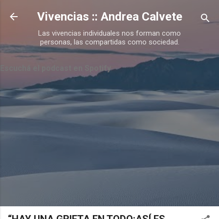
Ir al contenido principal
Vivencias :: Andrea Calvete
Las vivencias individuales nos forman como
personas, las compartidas como sociedad.
Escuchá el podcast en Spotify