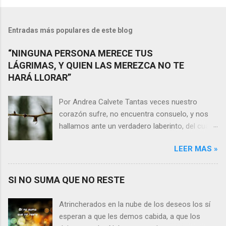
Entradas más populares de este blog
“NINGUNA PERSONA MERECE TUS
LÁGRIMAS, Y QUIEN LAS MEREZCA NO TE
HARÁ LLORAR”
Por Andrea Calvete Tantas veces nuestro
corazón sufre, no encuentra consuelo, y nos
hallamos ante un verdadero laberinto, del cual
nos es prácticamente imposible salir. Donde las
LEER MAS »
razones pierden el sentido, y las respuestas se
alejan tan distantes que no alcanzamos a
distinguirlas. ¿Es qué a caso alguien merece
SI NO SUMA QUE NO RESTE
nuestras lágrimas?, quizás quien esté
sufriendo por un desencanto o desilusión
Atrincherados en la nube de los deseos los sí
conteste rápidamente que sí a esta pregunta.
esperan a que les demos cabida, a que los
Por otra parte, si nos ponemos a pensar en