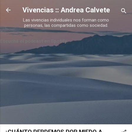
Ir al contenido principal
Vivencias :: Andrea Calvete
Las vivencias individuales nos forman como
personas, las compartidas como sociedad.
Escuchá el podcast en Spotify