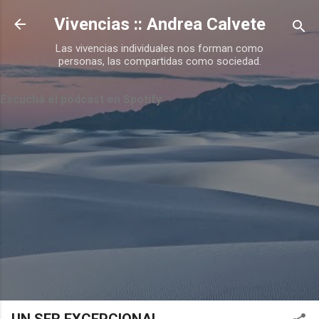
Ir al contenido principal
Vivencias :: Andrea Calvete
Las vivencias individuales nos forman como
personas, las compartidas como sociedad.
Escuchá el podcast en Spotify