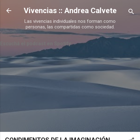
Ir al contenido principal
Vivencias :: Andrea Calvete
Las vivencias individuales nos forman como
personas, las compartidas como sociedad.
Escuchá el podcast en Spotify