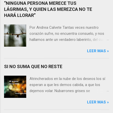
“NINGUNA PERSONA MERECE TUS
LÁGRIMAS, Y QUIEN LAS MEREZCA NO TE
HARÁ LLORAR”
Por Andrea Calvete Tantas veces nuestro
corazón sufre, no encuentra consuelo, y nos
hallamos ante un verdadero laberinto, del cual
nos es prácticamente imposible salir. Donde las
LEER MAS »
razones pierden el sentido, y las respuestas se
alejan tan distantes que no alcanzamos a
distinguirlas. ¿Es qué a caso alguien merece
SI NO SUMA QUE NO RESTE
nuestras lágrimas?, quizás quien esté
sufriendo por un desencanto o desilusión
Atrincherados en la nube de los deseos los sí
conteste rápidamente que sí a esta pregunta.
esperan a que les demos cabida, a que los
Por otra parte, si nos ponemos a pensar en
dejemos volar. Nubarrones grises se
algún momento de la vida todos hemos sufrido
interponen, los aprisionan, por temor,
por causa de una persona. Entonces ¿cómo
LEER MAS »
indecisión, o simplemente por no ver con
encarar el dolor? Si reflexionamos sobre la
claridad el camino a seguir. Lo claro es que si
frase de Gabriel García Márquez que dice que