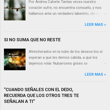
Por Andrea Calvete Tantas veces nuestro
corazón sufre, no encuentra consuelo, y nos
hallamos ante un verdadero laberinto, del cual
nos es prácticamente imposible salir. Donde las
LEER MAS »
razones pierden el sentido, y las respuestas se
alejan tan distantes que no alcanzamos a
distinguirlas. ¿Es qué a caso alguien merece
SI NO SUMA QUE NO RESTE
nuestras lágrimas?, quizás quien esté
sufriendo por un desencanto o desilusión
Atrincherados en la nube de los deseos los sí
conteste rápidamente que sí a esta pregunta.
esperan a que les demos cabida, a que los
Por otra parte, si nos ponemos a pensar en
dejemos volar. Nubarrones grises se
algún momento de la vida todos hemos sufrido
interponen, los aprisionan, por temor,
por causa de una persona. Entonces ¿cómo
LEER MAS »
indecisión, o simplemente por no ver con
encarar el dolor? Si reflexionamos sobre la
claridad el camino a seguir. Lo claro es que si
frase de Gabriel García Márquez que dice que
no suma que no reste. En esa puja por decidir,
“CUANDO SEÑALES CON EL DEDO,
“ninguna persona merece tus lágrimas, y quien
entran en nuestra vida conceptos y personas
RECUERDA QUE LOS OTROS TRES TE
las merezca no te hará llorar”, tal vez
que en realidad no tienen demasiada cabida,
SEÑALAN A TI”
comprendamos que quien realmente nos
sería atinado preguntarnos si agregan algo , si
quiere o aprecia no nos hará llorar, por el