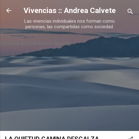
Ir al contenido principal
Vivencias :: Andrea Calvete
Las vivencias individuales nos forman como
personas, las compartidas como sociedad.
Escuchá el podcast en Spotify