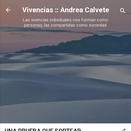
Ir al contenido principal
Vivencias :: Andrea Calvete
Las vivencias individuales nos forman como
personas, las compartidas como sociedad.
Escuchá el podcast en Spotify