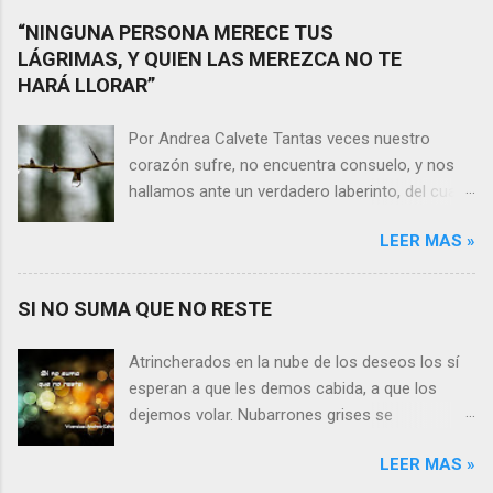
“NINGUNA PERSONA MERECE TUS
LÁGRIMAS, Y QUIEN LAS MEREZCA NO TE
HARÁ LLORAR”
Por Andrea Calvete Tantas veces nuestro
corazón sufre, no encuentra consuelo, y nos
hallamos ante un verdadero laberinto, del cual
nos es prácticamente imposible salir. Donde las
LEER MAS »
razones pierden el sentido, y las respuestas se
alejan tan distantes que no alcanzamos a
distinguirlas. ¿Es qué a caso alguien merece
SI NO SUMA QUE NO RESTE
nuestras lágrimas?, quizás quien esté
sufriendo por un desencanto o desilusión
Atrincherados en la nube de los deseos los sí
conteste rápidamente que sí a esta pregunta.
esperan a que les demos cabida, a que los
Por otra parte, si nos ponemos a pensar en
dejemos volar. Nubarrones grises se
algún momento de la vida todos hemos sufrido
interponen, los aprisionan, por temor,
por causa de una persona. Entonces ¿cómo
LEER MAS »
indecisión, o simplemente por no ver con
encarar el dolor? Si reflexionamos sobre la