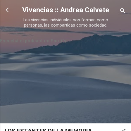
Ir al contenido principal
Vivencias :: Andrea Calvete
Las vivencias individuales nos forman como
personas, las compartidas como sociedad.
Escuchá el podcast en Spotify