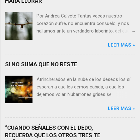
HARÁ LLORAR”
Por Andrea Calvete Tantas veces nuestro
corazón sufre, no encuentra consuelo, y nos
hallamos ante un verdadero laberinto, del cual
nos es prácticamente imposible salir. Donde las
LEER MAS »
razones pierden el sentido, y las respuestas se
alejan tan distantes que no alcanzamos a
distinguirlas. ¿Es qué a caso alguien merece
SI NO SUMA QUE NO RESTE
nuestras lágrimas?, quizás quien esté
sufriendo por un desencanto o desilusión
Atrincherados en la nube de los deseos los sí
conteste rápidamente que sí a esta pregunta.
esperan a que les demos cabida, a que los
Por otra parte, si nos ponemos a pensar en
dejemos volar. Nubarrones grises se
algún momento de la vida todos hemos sufrido
interponen, los aprisionan, por temor,
por causa de una persona. Entonces ¿cómo
LEER MAS »
indecisión, o simplemente por no ver con
encarar el dolor? Si reflexionamos sobre la
claridad el camino a seguir. Lo claro es que si
frase de Gabriel García Márquez que dice que
no suma que no reste. En esa puja por decidir,
“CUANDO SEÑALES CON EL DEDO,
“ninguna persona merece tus lágrimas, y quien
entran en nuestra vida conceptos y personas
RECUERDA QUE LOS OTROS TRES TE
las merezca no te hará llorar”, tal vez
que en realidad no tienen demasiada cabida,