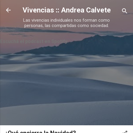
Ir al contenido principal
Vivencias :: Andrea Calvete
Las vivencias individuales nos forman como
personas, las compartidas como sociedad.
Escuchá el podcast en Spotify