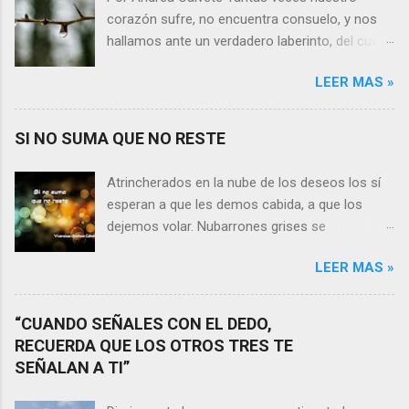
corazón sufre, no encuentra consuelo, y nos
hallamos ante un verdadero laberinto, del cual
nos es prácticamente imposible salir. Donde las
LEER MAS »
razones pierden el sentido, y las respuestas se
alejan tan distantes que no alcanzamos a
distinguirlas. ¿Es qué a caso alguien merece
SI NO SUMA QUE NO RESTE
nuestras lágrimas?, quizás quien esté
sufriendo por un desencanto o desilusión
Atrincherados en la nube de los deseos los sí
conteste rápidamente que sí a esta pregunta.
esperan a que les demos cabida, a que los
Por otra parte, si nos ponemos a pensar en
dejemos volar. Nubarrones grises se
algún momento de la vida todos hemos sufrido
interponen, los aprisionan, por temor,
por causa de una persona. Entonces ¿cómo
LEER MAS »
indecisión, o simplemente por no ver con
encarar el dolor? Si reflexionamos sobre la
claridad el camino a seguir. Lo claro es que si
frase de Gabriel García Márquez que dice que
no suma que no reste. En esa puja por decidir,
“CUANDO SEÑALES CON EL DEDO,
“ninguna persona merece tus lágrimas, y quien
entran en nuestra vida conceptos y personas
RECUERDA QUE LOS OTROS TRES TE
las merezca no te hará llorar”, tal vez
que en realidad no tienen demasiada cabida,
SEÑALAN A TI”
comprendamos que quien realmente nos
sería atinado preguntarnos si agregan algo , si
quiere o aprecia no nos hará llorar, por el
aportan de alguna forma a nuestro día a día, y