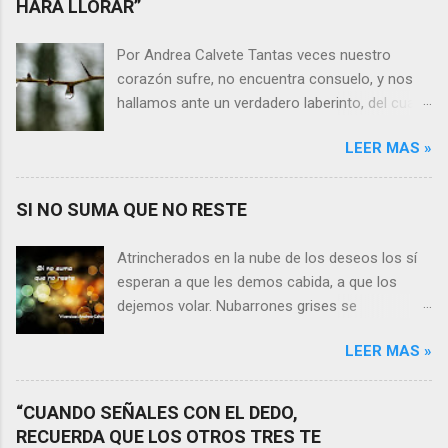
HARÁ LLORAR”
Por Andrea Calvete Tantas veces nuestro
corazón sufre, no encuentra consuelo, y nos
hallamos ante un verdadero laberinto, del cual
nos es prácticamente imposible salir. Donde las
LEER MAS »
razones pierden el sentido, y las respuestas se
alejan tan distantes que no alcanzamos a
distinguirlas. ¿Es qué a caso alguien merece
SI NO SUMA QUE NO RESTE
nuestras lágrimas?, quizás quien esté
sufriendo por un desencanto o desilusión
Atrincherados en la nube de los deseos los sí
conteste rápidamente que sí a esta pregunta.
esperan a que les demos cabida, a que los
Por otra parte, si nos ponemos a pensar en
dejemos volar. Nubarrones grises se
algún momento de la vida todos hemos sufrido
interponen, los aprisionan, por temor,
por causa de una persona. Entonces ¿cómo
LEER MAS »
indecisión, o simplemente por no ver con
encarar el dolor? Si reflexionamos sobre la
claridad el camino a seguir. Lo claro es que si
frase de Gabriel García Márquez que dice que
no suma que no reste. En esa puja por decidir,
“CUANDO SEÑALES CON EL DEDO,
“ninguna persona merece tus lágrimas, y quien
entran en nuestra vida conceptos y personas
RECUERDA QUE LOS OTROS TRES TE
las merezca no te hará llorar”, tal vez