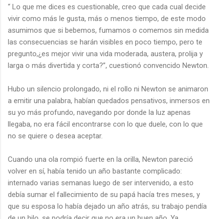
“ Lo que me dices es cuestionable, creo que cada cual decide
vivir como más le gusta, más o menos tiempo, de este modo
asumimos que si bebemos, fumamos o comemos sin medida
las consecuencias se harán visibles en poco tiempo, pero te
pregunto,¿es mejor vivir una vida moderada, austera, prolija y
larga o más divertida y corta?”, cuestionó convencido Newton.
Hubo un silencio prolongado, ni el rollo ni Newton se animaron
a emitir una palabra, habían quedados pensativos, inmersos en
su yo más profundo, navegando por donde la luz apenas
llegaba, no era fácil encontrarse con lo que duele, con lo que
no se quiere o desea aceptar.
Cuando una ola rompió fuerte en la orilla, Newton pareció
volver en sí, había tenido un año bastante complicado:
internado varias semanas luego de ser intervenido, a esto
debía sumar el fallecimiento de su papá hacía tres meses, y
que su esposa lo había dejado un año atrás, su trabajo pendía
de un hilo, se podría decir que no era un buen año. Ya