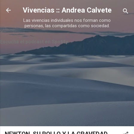
Ir al contenido principal
Vivencias :: Andrea Calvete
Las vivencias individuales nos forman como
personas, las compartidas como sociedad.
Escuchá el podcast en Spotify