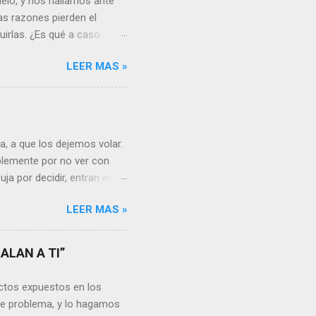
elo, y nos hallamos ante
as razones pierden el
uirlas. ¿Es qué a caso
canto o desilusión
LEER MAS »
 a pensar en algún
s ¿cómo encarar el dolor?
nguna persona merece tus
uien realmente nos quiere o
 Nos valorará tal cual
, a que los dejemos volar.
sa virtud de embellecer...
mplemente por no ver con
ja por decidir, entran en
a, sería atinado
LEER MAS »
, y lo más importante es
a vida se hacen más
s aprendemos, porque desde
ALAN A TI”
go, está en cada uno no
unidades para sumar, para
ctos expuestos en los
a mayor dificultad, por...
te problema, y lo hagamos