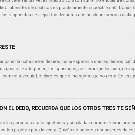
ea Calvete Tantas veces nuestro corazón sufre, no encuentra consu
ero laberinto, del cual nos es prácticamente imposible salir. Donde l
y las respuestas se alejan tan distantes que no alcanzamos a disting
erece nuestras lágrimas?, quizás quien esté sufriendo por un desen
rápidamente que sí a esta pregunta. Por otra parte, si nos ponemos
de la vida todos hemos sufrido por causa de una persona. Entonce
xionamos sobre la frase de Gabriel García Márquez que dice que “ni
RESTE
 y quien las merezca no te hará llorar”, tal vez comprendamos que q
o nos hará llorar, por el contrario intentará hacernos sonreír y vibrar.
ados en la nube de los deseos los sí esperan a que les demos cabida
es posible que su mirada nos realce, pues los ojos del amor tienen e
s grises se interponen, los aprisionan, por temor, indecisión, o si
el camino a seguir. Lo claro es que si no suma que no reste. En esa pu
ida conceptos y personas que en realidad no tienen demasiada cabid
nos si agregan algo , si aportan de alguna forma a nuestro día a día
os quinten tiempo o energía, elementos que en la medida que pasa l
y necesarios. Evidentemente, de lo malo, de lo difícil es donde má
N EL DEDO, RECUERDA QUE LOS OTROS TRES TE SEÑ
trices nos fortalecemos, y resurgimos como el Ave Fénix. Sin embar
echar cada instante, cada día en el que tenemos un sinfín de oport
nte las personas son etiquetadas y señaladas como si fueran produ
hacer que cada momento sea irrepetible y mágico. Quizás aquí radique l
cados prontos para la venta. Quizás no seamos conscientes de es