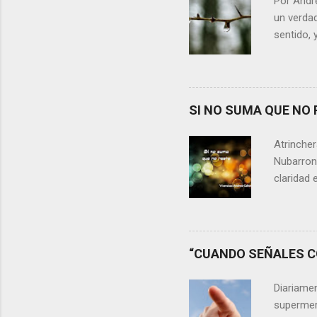
Por Andr
un verdad
sentido, 
alguien m
conteste 
momento 
Si refle
SI NO SUMA QUE NO 
lágrimas,
aprecia n
Atrincher
somos, y 
Nubarrone
claridad 
nuestra v
preguntar
que no n
escasos 
“CUANDO SEÑALES CO
las cica
desaprov
Diariame
elegir y 
supermer