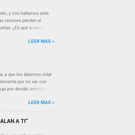
elo, y nos hallamos ante
as razones pierden el
uirlas. ¿Es qué a caso
canto o desilusión
LEER MAS »
 a pensar en algún
s ¿cómo encarar el dolor?
nguna persona merece tus
uien realmente nos quiere o
 Nos valorará tal cual
, a que los dejemos volar.
sa virtud de embellecer...
mplemente por no ver con
ja por decidir, entran en
a, sería atinado
LEER MAS »
, y lo más importante es
a vida se hacen más
s aprendemos, porque desde
ALAN A TI”
go, está en cada uno no
unidades para sumar, para