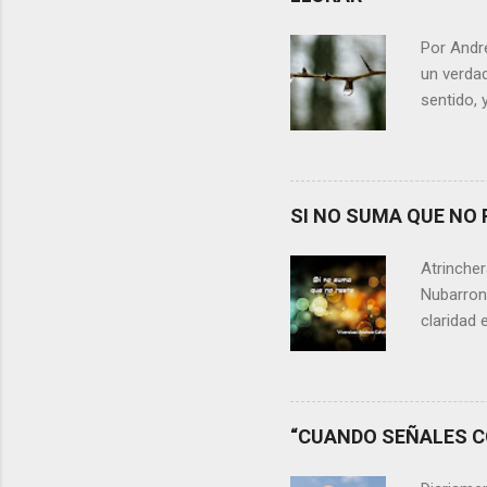
Por Andr
un verdad
sentido, 
alguien m
conteste 
momento 
Si refle
SI NO SUMA QUE NO 
lágrimas,
aprecia n
Atrincher
somos, y 
Nubarrone
claridad 
nuestra v
preguntar
que no n
escasos 
“CUANDO SEÑALES CO
las cica
desaprov