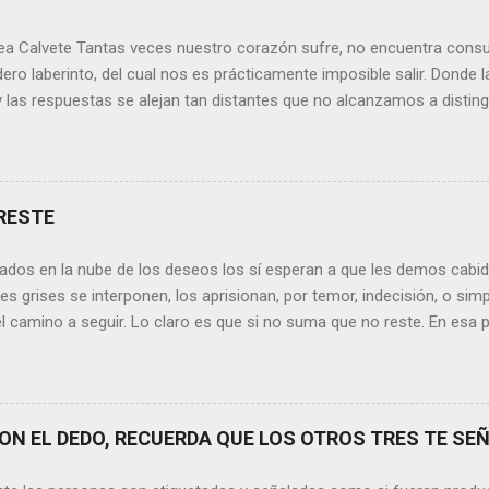
ea Calvete Tantas veces nuestro corazón sufre, no encuentra consu
ero laberinto, del cual nos es prácticamente imposible salir. Donde l
y las respuestas se alejan tan distantes que no alcanzamos a disting
erece nuestras lágrimas?, quizás quien esté sufriendo por un desen
rápidamente que sí a esta pregunta. Por otra parte, si nos ponemos
de la vida todos hemos sufrido por causa de una persona. Entonce
xionamos sobre la frase de Gabriel García Márquez que dice que “ni
RESTE
 y quien las merezca no te hará llorar”, tal vez comprendamos que q
o nos hará llorar, por el contrario intentará hacernos sonreír y vibrar.
ados en la nube de los deseos los sí esperan a que les demos cabida
es posible que su mirada nos realce, pues los ojos del amor tienen e
s grises se interponen, los aprisionan, por temor, indecisión, o si
el camino a seguir. Lo claro es que si no suma que no reste. En esa pu
ida conceptos y personas que en realidad no tienen demasiada cabid
nos si agregan algo , si aportan de alguna forma a nuestro día a día
os quinten tiempo o energía, elementos que en la medida que pasa l
y necesarios. Evidentemente, de lo malo, de lo difícil es donde má
N EL DEDO, RECUERDA QUE LOS OTROS TRES TE SEÑ
trices nos fortalecemos, y resurgimos como el Ave Fénix. Sin embar
echar cada instante, cada día en el que tenemos un sinfín de oport