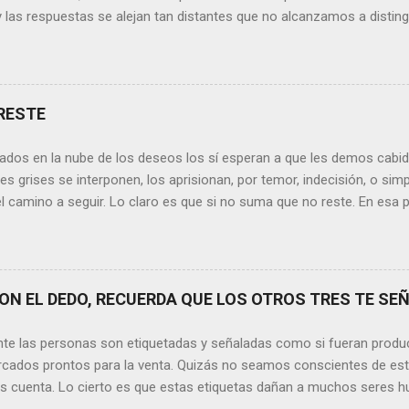
y las respuestas se alejan tan distantes que no alcanzamos a disting
erece nuestras lágrimas?, quizás quien esté sufriendo por un desen
rápidamente que sí a esta pregunta. Por otra parte, si nos ponemos
de la vida todos hemos sufrido por causa de una persona. Entonce
xionamos sobre la frase de Gabriel García Márquez que dice que “ni
RESTE
 y quien las merezca no te hará llorar”, tal vez comprendamos que q
o nos hará llorar, por el contrario intentará hacernos sonreír y vibrar.
ados en la nube de los deseos los sí esperan a que les demos cabida
es posible que su mirada nos realce, pues los ojos del amor tienen e
s grises se interponen, los aprisionan, por temor, indecisión, o si
el camino a seguir. Lo claro es que si no suma que no reste. En esa pu
ida conceptos y personas que en realidad no tienen demasiada cabid
nos si agregan algo , si aportan de alguna forma a nuestro día a día
os quinten tiempo o energía, elementos que en la medida que pasa l
y necesarios. Evidentemente, de lo malo, de lo difícil es donde má
N EL DEDO, RECUERDA QUE LOS OTROS TRES TE SEÑ
trices nos fortalecemos, y resurgimos como el Ave Fénix. Sin embar
echar cada instante, cada día en el que tenemos un sinfín de oport
nte las personas son etiquetadas y señaladas como si fueran produ
hacer que cada momento sea irrepetible y mágico. Quizás aquí radique l
cados prontos para la venta. Quizás no seamos conscientes de es
os cuenta. Lo cierto es que estas etiquetas dañan a muchos seres h