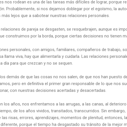
es nos rodean es una de las tareas más difíciles de lograr, porque r
n. Probablemente, si nos dejamos doblegar por el egoísmo, la aut
 más lejos que a sabotear nuestras relaciones personales.
relaciones de pareja se desgasten, se resquebrajen, aunque es imp
 que construimos por la borda, porque ciertas decisiones no tienen m
ones personales, con amigos, familiares, compañeros de trabajo, so
 llama viva, hay que alimentarla y cuidarla. Las relaciones persona
a a día para que crezcan y no se sequen.
los demás de que las cosas no nos salen, de que nos han puesto d
amos, pero en definitiva el primer gran responsable de lo que nos
nar, con nuestras decisiones acertadas y desacertadas.
n los años, nos enfrentamos a las arrugas, a las canas, al deterior
iempo, de los años vividos, transitados, transcurridos. Sin embargo,
 las risas, errores, aprendizajes, momentos de plenitud, entonces,
 diferente, porque el tiempo ha desgastado su tránsito de la mejor 