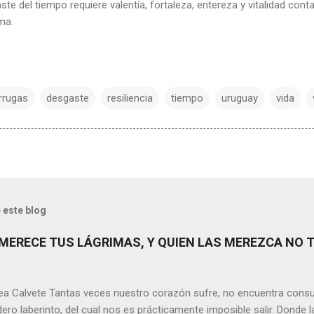
aste del tiempo requiere valentía, fortaleza, entereza y vitalidad co
lma.
rrugas
desgaste
resiliencia
tiempo
uruguay
vida
 este blog
MERECE TUS LÁGRIMAS, Y QUIEN LAS MEREZCA NO 
ea Calvete Tantas veces nuestro corazón sufre, no encuentra consu
ero laberinto, del cual nos es prácticamente imposible salir. Donde l