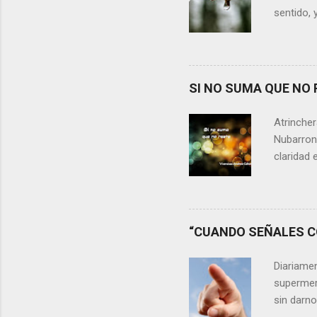
sentido, 
alguien m
conteste 
momento 
Si refle
SI NO SUMA QUE NO 
lágrimas,
aprecia n
Atrincher
somos, y 
Nubarrone
claridad 
nuestra v
preguntar
que no n
escasos 
“CUANDO SEÑALES CO
las cica
desaprov
Diariame
elegir y 
supermer
sin darn