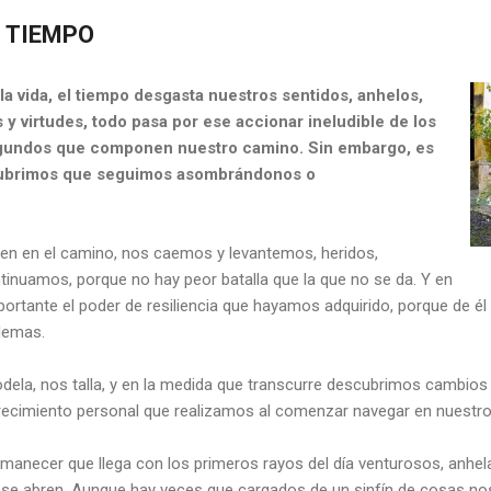
L TIEMPO
a vida, el tiempo desgasta nuestros sentidos, anhelos,
 y virtudes, todo pasa por ese accionar ineludible de los
segundos que componen nuestro camino. Sin embargo, es
cubrimos que seguimos asombrándonos o
en en el camino, nos caemos y levantemos, heridos,
tinuamos, porque no hay peor batalla que la que no se da. Y en
portante el poder de resiliencia que hayamos adquirido, porque de 
lemas.
dela, nos talla, y en la medida que transcurre descubrimos cambios
ecimiento personal que realizamos al comenzar navegar en nuestro
amanecer que llega con los primeros rayos del día venturosos, anhe
se abren. Aunque hay veces que cargados de un sinfín de cosas nos