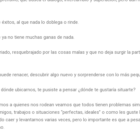
xitos, al que nada lo doblega o rinde.
 ya no tiene muchas ganas de nada.
do, resquebrajado por las cosas malas y que no deja surgir la parte 
uede renacer, descubrir algo nuevo y sorprenderse con lo más peque
dónde ubicarnos, te pusiste a pensar ¿dónde te gustaría situarte?
mos a quienes nos rodean veamos que todos tienen problemas simi
amigos, trabajos o situaciones “perfectas, ideales” o como les guste 
o caer y levantarnos varias veces, pero lo importante es que a pes
o.