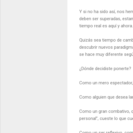
Y si no ha sido así, nos h
deben ser superadas, estam
tiempo real es aquí y ahor
Quizás sea tiempo de cambi
descubrir nuevos paradigmas
se hace muy diferente seg
¿Dónde decidiste ponerte?
Como un mero espectador, s
Como alguien que desea la
Como un gran combativo, que
personal”, cueste lo que cu
Como un ser reflexivo, com