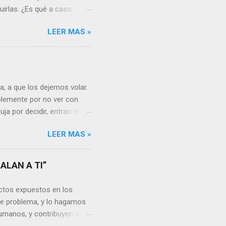
uirlas. ¿Es qué a caso
canto o desilusión
LEER MAS »
 a pensar en algún
s ¿cómo encarar el dolor?
nguna persona merece tus
uien realmente nos quiere o
 Nos valorará tal cual
, a que los dejemos volar.
sa virtud de embellecer...
mplemente por no ver con
ja por decidir, entran en
a, sería atinado
LEER MAS »
, y lo más importante es
a vida se hacen más
s aprendemos, porque desde
ALAN A TI”
go, está en cada uno no
unidades para sumar, para
ctos expuestos en los
a mayor dificultad, por...
te problema, y lo hagamos
umanos, y contribuyen a la