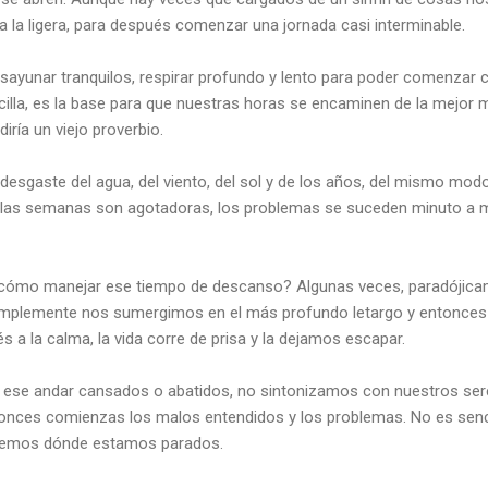
 la ligera, para después comenzar una jornada casi interminable.
sayunar tranquilos, respirar profundo y lento para poder comenzar co
ncilla, es la base para que nuestras horas se encaminen de la mejor
diría un viejo proverbio.
l desgaste del agua, del viento, del sol y de los años, del mismo m
 las semanas son agotadoras, los problemas se suceden minuto a m
a, ¿cómo manejar ese tiempo de descanso? Algunas veces, paradóji
simplemente nos sumergimos en el más profundo letargo y entonce
 a la calma, la vida corre de prisa y la dejamos escapar.
en ese andar cansados o abatidos, no sintonizamos con nuestros ser
nces comienzas los malos entendidos y los problemas. No es senci
abemos dónde estamos parados.