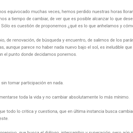
emos equivocado muchas veces, hemos perdido nuestras horas llora
os a tiempo de cambiar, de ver que es posible alcanzar lo que des
a. Sólo es cuestión de proponernos ¿qué es lo que anhelamos y cóm
o, de renovación, de búsqueda y encuentro, de salirnos de los pará
, aunque parece no haber nada nuevo bajo el sol, es ineludible que
ún el punto donde decidamos ponernos.
in tomar participación en nada.
mentarse toda la vida y no cambiar absolutamente lo más mínimo.
 todo lo critica y cuestiona, que en última instancia busca cambia
este.
prensivo, que busca el diálogo, intercambio y superación, pero aún