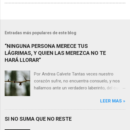
Entradas más populares de este blog
“NINGUNA PERSONA MERECE TUS
LÁGRIMAS, Y QUIEN LAS MEREZCA NO TE
HARÁ LLORAR”
Por Andrea Calvete Tantas veces nuestro
corazón sufre, no encuentra consuelo, y nos
hallamos ante un verdadero laberinto, del cual
nos es prácticamente imposible salir. Donde las
LEER MAS »
razones pierden el sentido, y las respuestas se
alejan tan distantes que no alcanzamos a
distinguirlas. ¿Es qué a caso alguien merece
SI NO SUMA QUE NO RESTE
nuestras lágrimas?, quizás quien esté
sufriendo por un desencanto o desilusión