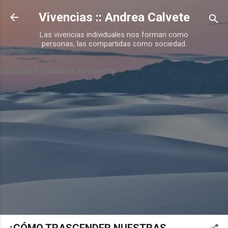
Ir al contenido principal
Vivencias :: Andrea Calvete
Las vivencias individuales nos forman como
personas, las compartidas como sociedad.
Escuchá el podcast en Spotify