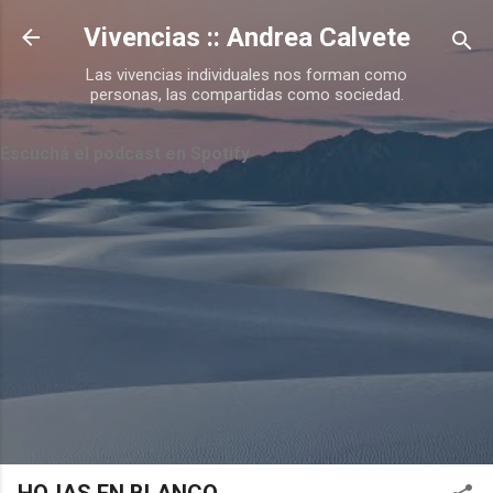
Ir al contenido principal
Vivencias :: Andrea Calvete
Las vivencias individuales nos forman como
personas, las compartidas como sociedad.
Escuchá el podcast en Spotify