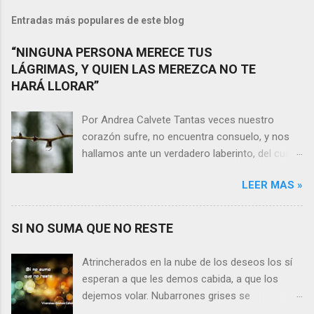
Entradas más populares de este blog
“NINGUNA PERSONA MERECE TUS
LÁGRIMAS, Y QUIEN LAS MEREZCA NO TE
HARÁ LLORAR”
Por Andrea Calvete Tantas veces nuestro
corazón sufre, no encuentra consuelo, y nos
hallamos ante un verdadero laberinto, del cual
nos es prácticamente imposible salir. Donde las
LEER MAS »
razones pierden el sentido, y las respuestas se
alejan tan distantes que no alcanzamos a
distinguirlas. ¿Es qué a caso alguien merece
SI NO SUMA QUE NO RESTE
nuestras lágrimas?, quizás quien esté
sufriendo por un desencanto o desilusión
Atrincherados en la nube de los deseos los sí
conteste rápidamente que sí a esta pregunta.
esperan a que les demos cabida, a que los
Por otra parte, si nos ponemos a pensar en
dejemos volar. Nubarrones grises se
algún momento de la vida todos hemos sufrido
interponen, los aprisionan, por temor,