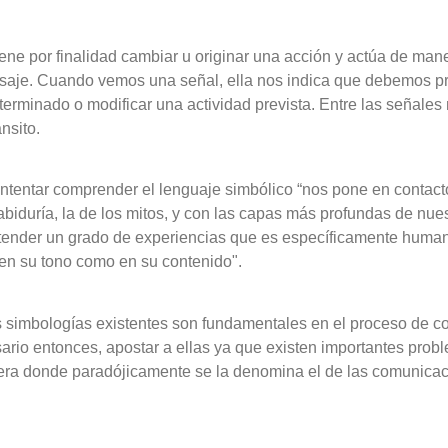
iene por finalidad cambiar u originar una acción y actúa de man
nsaje. Cuando vemos una señal, ella nos indica que debemos pr
minado o modificar una actividad prevista. Entre las señales 
nsito.
intentar comprender el lenguaje simbólico “nos pone en contact
sabiduría, la de los mitos, y con las capas más profundas de nue
tender un grado de experiencias que es específicamente huma
 en su tono como en su contenido".
es simbologías existentes son fundamentales en el proceso de c
rio entonces, apostar a ellas ya que existen importantes probl
era donde paradójicamente se la denomina el de las comunicac