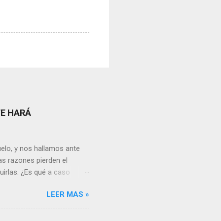
TE HARÁ
elo, y nos hallamos ante
as razones pierden el
uirlas. ¿Es qué a caso
canto o desilusión
LEER MAS »
 a pensar en algún
s ¿cómo encarar el dolor?
nguna persona merece tus