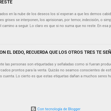
RESTE
 y quien las merezca no te hará llorar”, tal vez comprendamos que q
o nos hará llorar, por el contrario intentará hacernos sonreír y vibrar.
ados en la nube de los deseos los sí esperan a que les demos cabida
es posible que su mirada nos realce, pues los ojos del amor tienen e
s grises se interponen, los aprisionan, por temor, indecisión, o si
el camino a seguir. Lo claro es que si no suma que no reste. En esa pu
ida conceptos y personas que en realidad no tienen demasiada cabid
nos si agregan algo , si aportan de alguna forma a nuestro día a día
os quinten tiempo o energía, elementos que en la medida que pasa l
y necesarios. Evidentemente, de lo malo, de lo difícil es donde má
N EL DEDO, RECUERDA QUE LOS OTROS TRES TE SEÑ
trices nos fortalecemos, y resurgimos como el Ave Fénix. Sin embar
echar cada instante, cada día en el que tenemos un sinfín de oport
nte las personas son etiquetadas y señaladas como si fueran produ
hacer que cada momento sea irrepetible y mágico. Quizás aquí radique l
cados prontos para la venta. Quizás no seamos conscientes de es
os cuenta. Lo cierto es que estas etiquetas dañan a muchos seres h
ación. Por lo tanto, no tenemos ningún derecho a hacerlo. Sin emba
sde los comienzos de la Humanidad, lo que llama la atención es que 
 y posibilidades con los que contamos, aún siga siendo una situaci
ver las cosas que ocurren día a día, me detengo y pienso si realment
s quedados estancados en algún otro siglo. Y basta con mirar las 
Con tecnología de Blogger