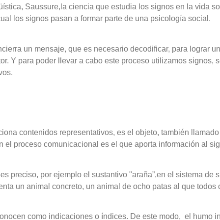
üística, Saussure,la ciencia que estudia los signos en la vida s
cual los signos pasan a formar parte de una psicología social.
cierra un mensaje, que es necesario decodificar, para lograr 
ptor. Y para poder llevar a cabo este proceso utilizamos signos,
vos.
ciona contenidos representativos, es el objeto, también llamado 
en el proceso comunicacional es el que aporta información al sig
oes preciso, por ejemplo el sustantivo "araña”,en el sistema de 
senta un animal concreto, un animal de ocho patas al que todo
conocen como indicaciones o índices. De este modo,
el humo in