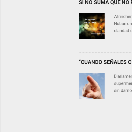
SI NO SUMA QUE NO 
lágrimas,
aprecia n
Atrincher
somos, y 
Nubarrone
claridad 
nuestra v
preguntar
que no n
escasos 
“CUANDO SEÑALES CO
las cica
desaprov
Diariame
elegir y 
supermer
sin darn
discrimin
existe de
adelantos
veces al 
nos hemo