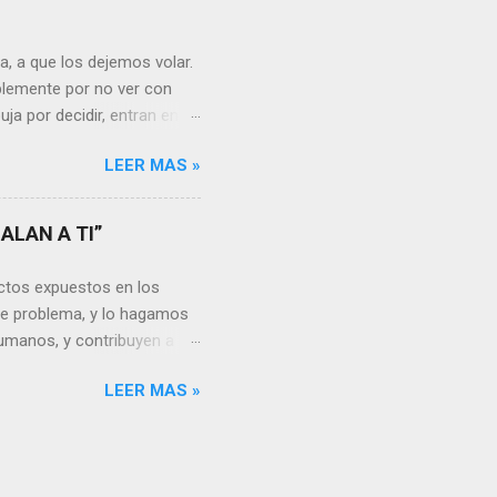
uien realmente nos quiere o
 Nos valorará tal cual
, a que los dejemos volar.
sa virtud de embellecer...
mplemente por no ver con
ja por decidir, entran en
a, sería atinado
LEER MAS »
, y lo más importante es
a vida se hacen más
s aprendemos, porque desde
ALAN A TI”
go, está en cada uno no
unidades para sumar, para
ctos expuestos en los
a mayor dificultad, por...
te problema, y lo hagamos
umanos, y contribuyen a la
rgo, es un problema que
LEER MAS »
en la actualidad dado los
ón por resolver. Muchas
e vivimos en el siglo XXI o
noticias donde datos