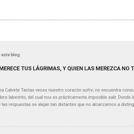
 este blog
MERECE TUS LÁGRIMAS, Y QUIEN LAS MEREZCA NO 
ea Calvete Tantas veces nuestro corazón sufre, no encuentra consu
ero laberinto, del cual nos es prácticamente imposible salir. Donde l
y las respuestas se alejan tan distantes que no alcanzamos a disting
erece nuestras lágrimas?, quizás quien esté sufriendo por un desen
rápidamente que sí a esta pregunta. Por otra parte, si nos ponemos
de la vida todos hemos sufrido por causa de una persona. Entonce
xionamos sobre la frase de Gabriel García Márquez que dice que “ni