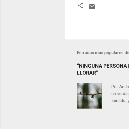
Entradas más populares de
“NINGUNA PERSONA 
LLORAR”
Por Andr
un verdad
sentido, 
alguien m
conteste 
momento 
Si refle