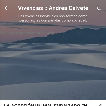
Ir al contenido principal
Vivencias :: Andrea Calvete
Las vivencias individuales nos forman como
personas, las compartidas como sociedad.
Escuchá el podcast en Spotify