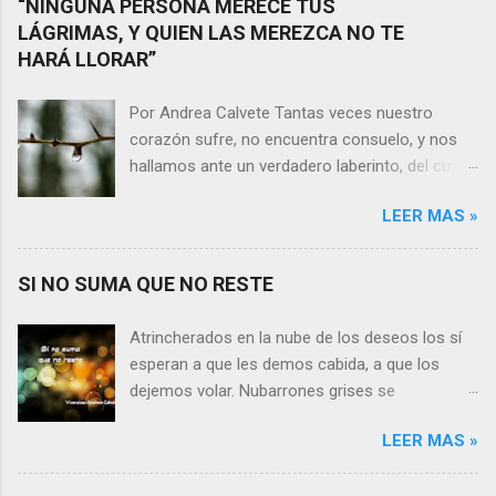
“NINGUNA PERSONA MERECE TUS
LÁGRIMAS, Y QUIEN LAS MEREZCA NO TE
HARÁ LLORAR”
Por Andrea Calvete Tantas veces nuestro
corazón sufre, no encuentra consuelo, y nos
hallamos ante un verdadero laberinto, del cual
nos es prácticamente imposible salir. Donde las
LEER MAS »
razones pierden el sentido, y las respuestas se
alejan tan distantes que no alcanzamos a
distinguirlas. ¿Es qué a caso alguien merece
SI NO SUMA QUE NO RESTE
nuestras lágrimas?, quizás quien esté
sufriendo por un desencanto o desilusión
Atrincherados en la nube de los deseos los sí
conteste rápidamente que sí a esta pregunta.
esperan a que les demos cabida, a que los
Por otra parte, si nos ponemos a pensar en
dejemos volar. Nubarrones grises se
algún momento de la vida todos hemos sufrido
interponen, los aprisionan, por temor,
por causa de una persona. Entonces ¿cómo
LEER MAS »
indecisión, o simplemente por no ver con
encarar el dolor? Si reflexionamos sobre la
claridad el camino a seguir. Lo claro es que si
frase de Gabriel García Márquez que dice que