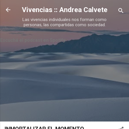
Ir al contenido principal
Vivencias :: Andrea Calvete
Las vivencias individuales nos forman como
personas, las compartidas como sociedad.
Escuchá el podcast en Spotify