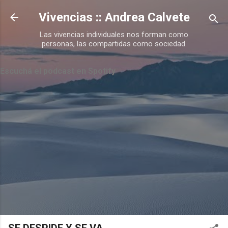
Ir al contenido principal
Vivencias :: Andrea Calvete
Las vivencias individuales nos forman como
personas, las compartidas como sociedad.
Escuchá el podcast en Spotify