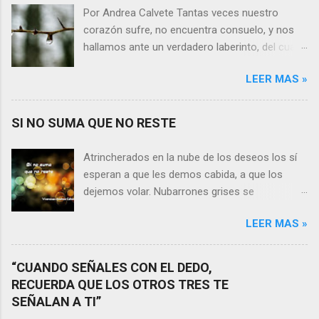
Por Andrea Calvete Tantas veces nuestro
corazón sufre, no encuentra consuelo, y nos
hallamos ante un verdadero laberinto, del cual
nos es prácticamente imposible salir. Donde las
LEER MAS »
razones pierden el sentido, y las respuestas se
alejan tan distantes que no alcanzamos a
distinguirlas. ¿Es qué a caso alguien merece
SI NO SUMA QUE NO RESTE
nuestras lágrimas?, quizás quien esté
sufriendo por un desencanto o desilusión
Atrincherados en la nube de los deseos los sí
conteste rápidamente que sí a esta pregunta.
esperan a que les demos cabida, a que los
Por otra parte, si nos ponemos a pensar en
dejemos volar. Nubarrones grises se
algún momento de la vida todos hemos sufrido
interponen, los aprisionan, por temor,
por causa de una persona. Entonces ¿cómo
LEER MAS »
indecisión, o simplemente por no ver con
encarar el dolor? Si reflexionamos sobre la
claridad el camino a seguir. Lo claro es que si
frase de Gabriel García Márquez que dice que
no suma que no reste. En esa puja por decidir,
“CUANDO SEÑALES CON EL DEDO,
“ninguna persona merece tus lágrimas, y quien
entran en nuestra vida conceptos y personas
RECUERDA QUE LOS OTROS TRES TE
las merezca no te hará llorar”, tal vez
que en realidad no tienen demasiada cabida,
SEÑALAN A TI”
comprendamos que quien realmente nos
sería atinado preguntarnos si agregan algo , si