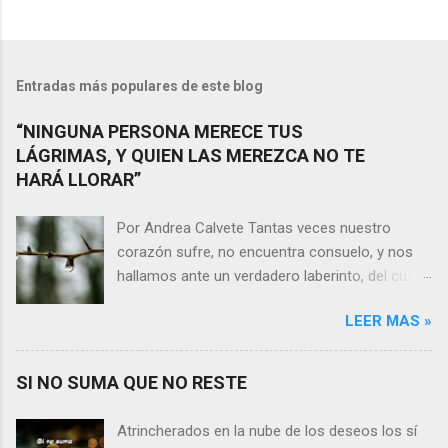
Entradas más populares de este blog
“NINGUNA PERSONA MERECE TUS
LÁGRIMAS, Y QUIEN LAS MEREZCA NO TE
HARÁ LLORAR”
Por Andrea Calvete Tantas veces nuestro
corazón sufre, no encuentra consuelo, y nos
hallamos ante un verdadero laberinto, del cual
nos es prácticamente imposible salir. Donde las
LEER MAS »
razones pierden el sentido, y las respuestas se
alejan tan distantes que no alcanzamos a
distinguirlas. ¿Es qué a caso alguien merece
SI NO SUMA QUE NO RESTE
nuestras lágrimas?, quizás quien esté
sufriendo por un desencanto o desilusión
Atrincherados en la nube de los deseos los sí
conteste rápidamente que sí a esta pregunta.