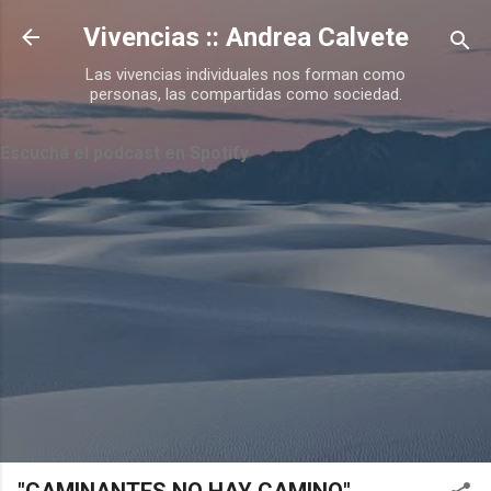
Ir al contenido principal
Vivencias :: Andrea Calvete
Las vivencias individuales nos forman como
personas, las compartidas como sociedad.
Escuchá el podcast en Spotify